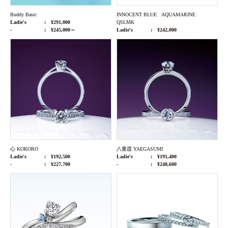
Buddy Basic
INNOCENT BLUE AQUAMARINE
Ladie's
¥291,000
QSLMK
-
¥245,000～
Ladie's
¥242,000
心 KOKORO
八重霞 YAEGASUMI
Ladie's
¥192,500
Ladie's
¥191,400
-
¥227,700
-
¥248,600