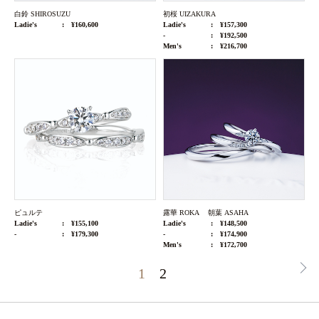
白鈴 SHIROSUZU
初桜 UIZAKURA
Ladie's
¥160,600
Ladie's
¥157,300
-
¥192,500
Men's
¥216,700
ピュルテ
露華 ROKA 朝葉 ASAHA
Ladie's
¥155,100
Ladie's
¥148,500
-
¥179,300
-
¥174,900
Men's
¥172,700
1
2