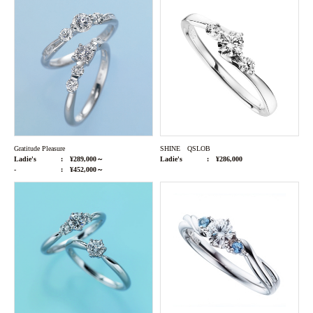
Gratitude Pleasure
SHINE QSLOB
Ladie's
¥289,000～
Ladie's
¥286,000
-
¥452,000～