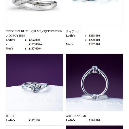
INNOCENT BLUE QSLMF／QCPOY-IB580
ティアール
／QCPOY-IB58
Ladie's
¥385,000
Ladie's
¥264,000
-
¥220,000
-
¥187,000～
Men's
¥187,000
Men's
¥187,000～
麗 REI
花咲 HANAEMI
Ladie's
¥177,100
Ladie's
¥174,900