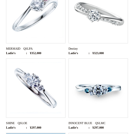
MERMAID QSLPA
Destiny
Ladie's
¥352,000
Ladie's
¥323,000
SHINE QSLOE
INNOCENT BLUE QSLMC
Ladie's
¥297,000
Ladie's
¥297,000