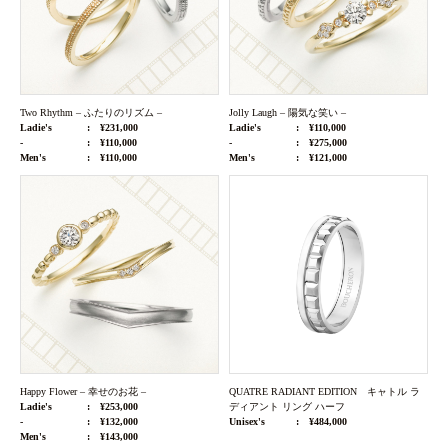
Two Rhythm – ふたりのリズム –
Jolly Laugh – 陽気な笑い –
Ladie's
¥231,000
Ladie's
¥110,000
-
¥110,000
-
¥275,000
Men's
¥110,000
Men's
¥121,000
Happy Flower – 幸せのお花 –
QUATRE RADIANT EDITION キャトル ラ
Ladie's
¥253,000
ディアント リング ハーフ
-
¥132,000
Unisex's
¥484,000
Men's
¥143,000