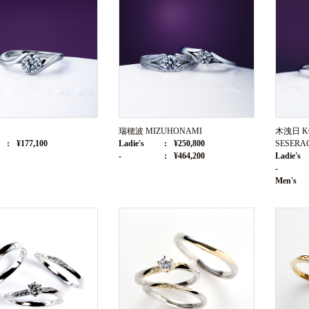
瑞穂波 MIZUHONAMI
木洩日 
¥177,100
Ladie's
¥250,800
SESERA
-
¥464,200
Ladie's
-
Men's