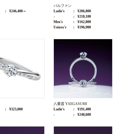
パルファン
¥246,400～
Ladie's
¥206,800
-
¥210,100
Men's
¥162,800
Unisex's
¥196,900
八重霞 YAEGASUMI
¥323,000
Ladie's
¥191,400
-
¥248,600