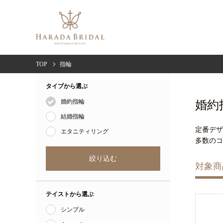
TOP
指輪
タイプから選ぶ
婚約指輪
婚約
結婚指輪
定番デ
エタニティリング
多数のコ
対象商
テイストから選ぶ
シンプル