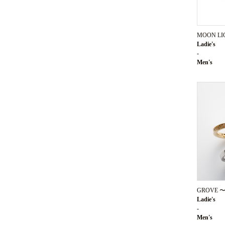
MOON L
Ladie's
-
Men's
GROVE
Ladie's
-
Men's