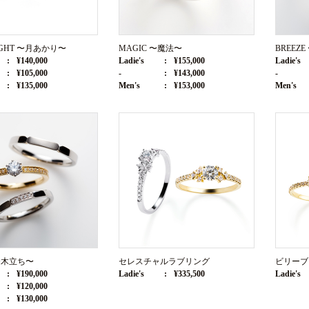
IGHT 〜月あかり〜
MAGIC 〜魔法〜
BREEZ
¥140,000
Ladie's
¥155,000
Ladie's
¥105,000
-
¥143,000
-
¥135,000
Men's
¥153,000
Men's
 〜木立ち〜
セレスチャルラブリング
ビリーブ
¥190,000
Ladie's
¥335,500
Ladie's
¥120,000
¥130,000