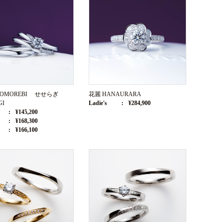
KOMOREBI せせらぎ
花麗 HANAURARA
GI
Ladie's
¥284,900
¥145,200
¥168,300
¥166,100