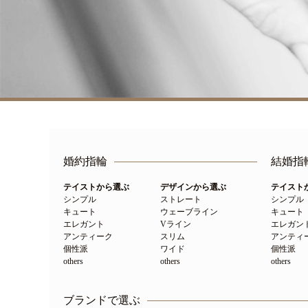
婚約指輪
結婚指
テイストから選ぶ
デザインから選ぶ
テイスト
シンプル
ストレート
シンプル
キュート
ウェーブライン
キュート
エレガント
Vライン
エレガン
アンティーク
スリム
アンティ
個性派
ワイド
個性派
others
others
others
ブランドで選ぶ