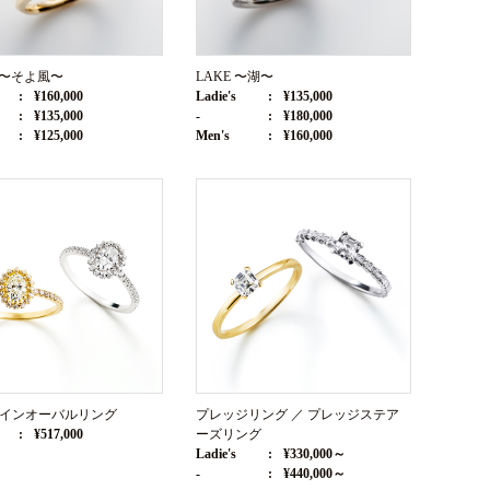
E 〜そよ風〜
LAKE 〜湖〜
¥160,000
Ladie's
¥135,000
¥135,000
-
¥180,000
¥125,000
Men's
¥160,000
インオーバルリング
プレッジリング ／ プレッジステア
¥517,000
ーズリング
Ladie's
¥330,000～
-
¥440,000～