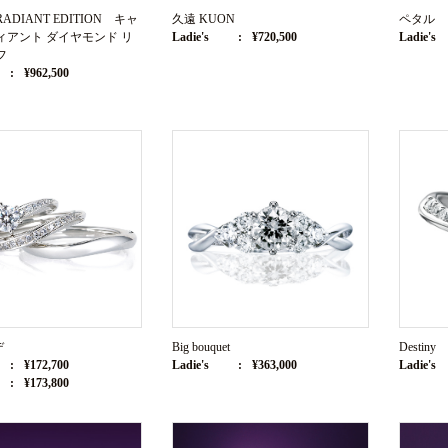
RADIANT EDITION キャ
久遠 KUON
ペタル
ィアント ダイヤモンド リ
Ladie's
¥720,500
Ladie's
フ
¥962,500
デ
Big bouquet
Destiny
¥172,700
Ladie's
¥363,000
Ladie's
¥173,800