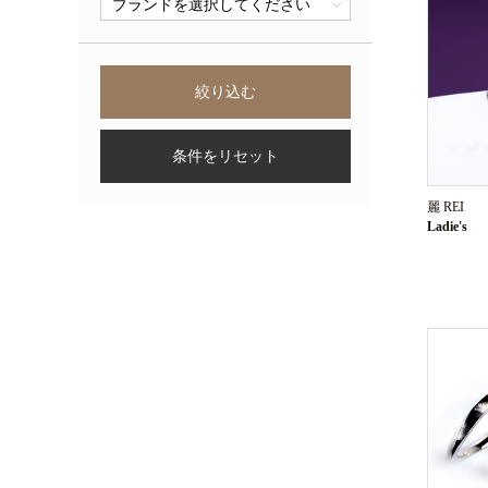
条件をリセット
麗 REI
Ladie's