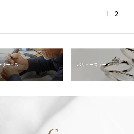
1
2
ーサービス
バリュースィート
C