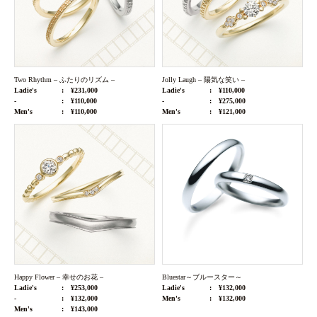
Two Rhythm – ふたりのリズム –
Jolly Laugh – 陽気な笑い –
Ladie's
¥231,000
Ladie's
¥110,000
-
¥110,000
-
¥275,000
Men's
¥110,000
Men's
¥121,000
Happy Flower – 幸せのお花 –
Bluestar～ブルースター～
Ladie's
¥253,000
Ladie's
¥132,000
-
¥132,000
Men's
¥132,000
Men's
¥143,000