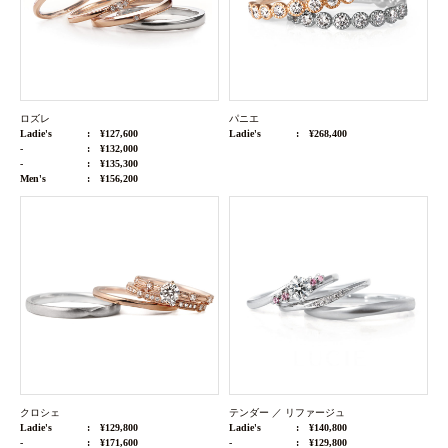
ロズレ
パニエ
Ladie's
¥127,600
Ladie's
¥268,400
-
¥132,000
-
¥135,300
Men's
¥156,200
クロシェ
テンダー ／ リファージュ
Ladie's
¥129,800
Ladie's
¥140,800
-
¥171,600
-
¥129,800