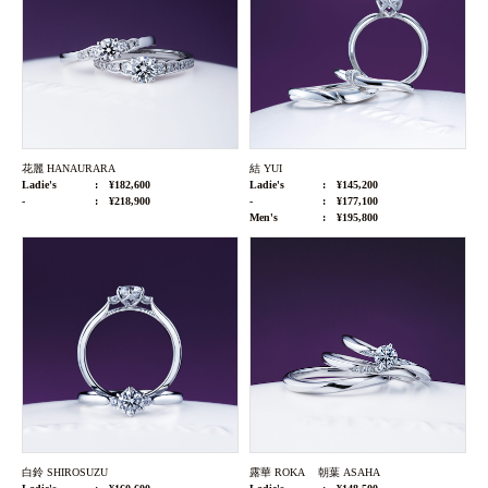
花麗 HANAURARA
結 YUI
Ladie's
¥182,600
Ladie's
¥145,200
-
¥218,900
-
¥177,100
Men's
¥195,800
白鈴 SHIROSUZU
露華 ROKA 朝葉 ASAHA