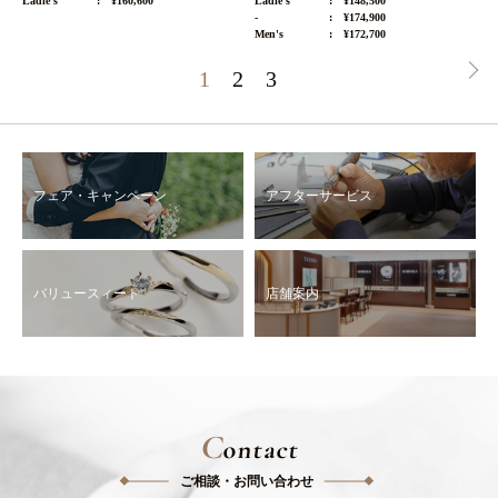
Ladie's
¥160,600
Ladie's
¥148,500
-
¥174,900
Men's
¥172,700
1
2
3
フェア・キャンペーン
アフターサービス
バリュースィート
店舗案内
C
ontact
ご相談・お問い合わせ