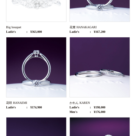
Big bouquet
花篝 HANAKAGARI
Ladie's
¥363,000
Ladie's
¥167,200
花咲 HANAEMI
かれん KAREN
Ladie's
¥174,900
Ladie's
¥198,000
Men's
¥176,000