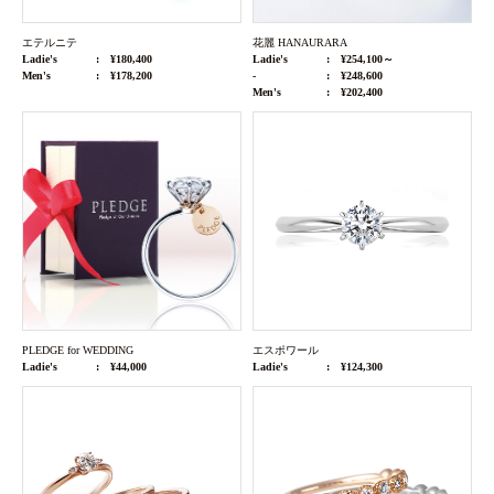
エテルニテ
花麗 HANAURARA
Ladie's
¥180,400
Ladie's
¥254,100～
Men's
¥178,200
-
¥248,600
Men's
¥202,400
PLEDGE for WEDDING
エスポワール
Ladie's
¥44,000
Ladie's
¥124,300