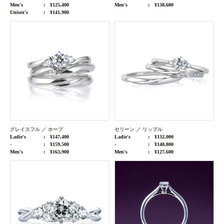
Men's
¥125,400
Men's
¥138,600
Unisex's
¥141,900
グレイスフル ／ ホープ
セリーン ／ リップル
Ladie's
¥147,400
Ladie's
¥132,000
-
¥159,500
-
¥140,800
Men's
¥163,900
Men's
¥127,600