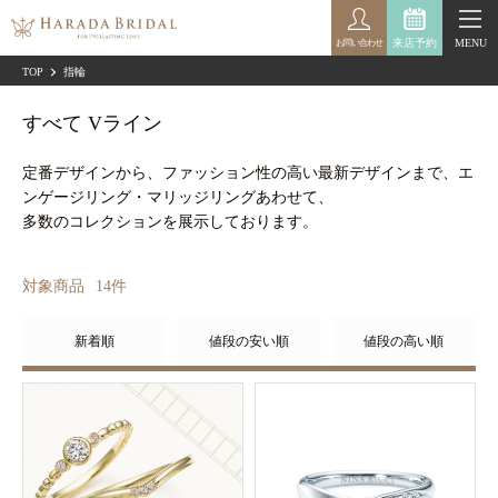
来店予約
MENU
お問い合わせ
TOP
指輪
すべて Vライン
定番デザインから、ファッション性の高い最新デザインまで、エ
ンゲージリング・マリッジリングあわせて、
多数のコレクションを展示しております。
対象商品
14
件
新着順
値段の安い順
値段の高い順