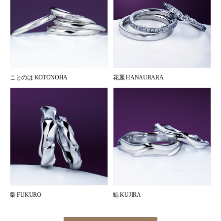
ことのは KOTONOHA
花麗 HANAURARA
梟 FUKURO
鯨 KUJIRA