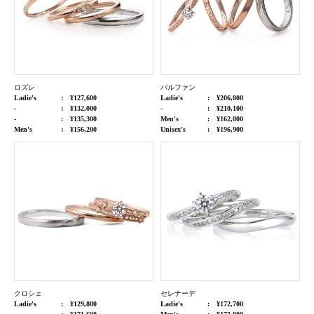
ロズレ
パルファン
Ladie's
¥127,600
Ladie's
¥206,800
-
¥132,000
-
¥210,100
-
¥135,300
Men's
¥162,800
Men's
¥156,200
Unisex's
¥196,900
クロシェ
セレナーデ
Ladie's
¥129,800
Ladie's
¥172,700