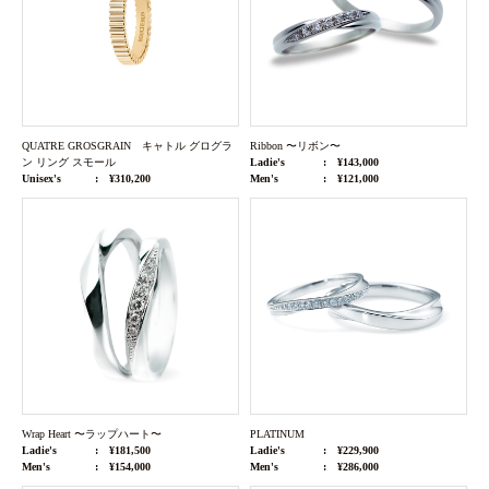
QUATRE GROSGRAIN キャトル グログラ
Ribbon 〜リボン〜
ン リング スモール
Ladie's
¥143,000
Unisex's
¥310,200
Men's
¥121,000
Wrap Heart 〜ラップハート〜
PLATINUM
Ladie's
¥181,500
Ladie's
¥229,900
Men's
¥154,000
Men's
¥286,000