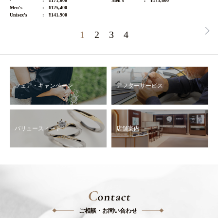
-
¥171,600
Men's
¥173,800
Men's
¥125,400
Unisex's
¥141,900
1
2
3
4
フェア・キャンペーン
アフターサービス
バリュースィート
店舗案内
C
ontact
ご相談・お問い合わせ