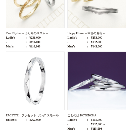
Two Rhythm – ふたりのリズム –
Happy Flower – 幸せのお花 –
Ladie's
¥231,000
Ladie's
¥253,000
-
¥110,000
-
¥132,000
Men's
¥110,000
Men's
¥143,000
FACETTE ファセット リング スモール
ことのは KOTONOHA
Unisex's
¥262,900
Ladie's
¥141,900
-
¥132,000～
Men's
¥115,500