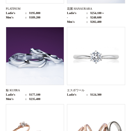
PLATINUM
花麗 HANAURARA
Ladie's
¥195,800
Ladie's
¥254,100～
Men's
¥189,200
-
¥248,600
Men's
¥202,400
鯨 KUJIRA
エスポワール
Ladie's
¥177,100
Ladie's
¥124,300
Men's
¥235,400