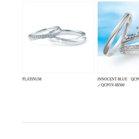
PLATINUM
INNOCENT BLUE QCP
／QCPOY-IB560