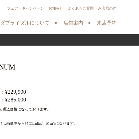
フェア・キャンペーン
お知らせ
よくあるご質問
お客様の声
ダブライダルについて
店舗案内
来店予約
INUM
¥229,900
¥286,000
て税込価格になっております。
は画像左から順にLadies'、Men'sになります。