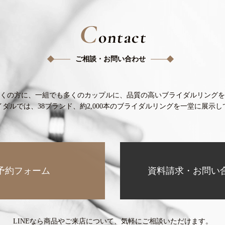
C
ontact
ご相談・お問い合わせ
くの方に、
一組でも多くのカップルに、
品質の高いブライダルリングを
イダルでは、38ブランド、
約2,000本のブライダルリングを
一堂に展示し
予約フォーム
資料請求・お問い
LINEなら商品やご来店について、
気軽にご相談いただけます。