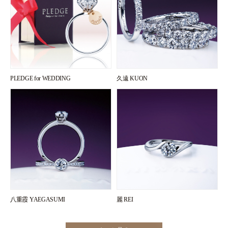
PLEDGE for WEDDING
久遠 KUON
八重霞 YAEGASUMI
麗 REI