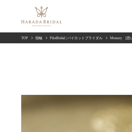
TOP
指輪
PilotBridal | パイロットブライダル
Memory [