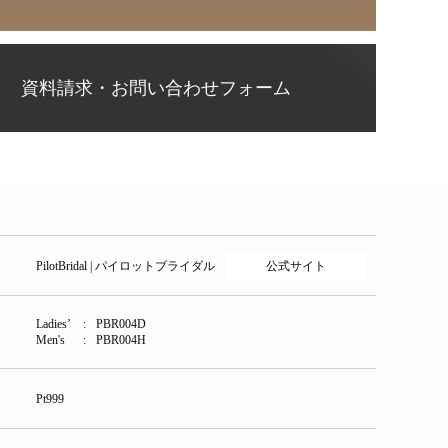
資料請求・お問い合わせフォーム
公式サイト
PilotBridal | パイロットブライダル
Ladies’
PBR004D
Men's
PBR004H
Pt999