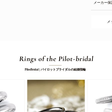
メーカー保
メ
Rings of the Pilot-bridal
PilotBridal | パイロットブライダルの結婚指輪