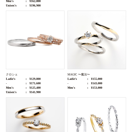
Men's
¥162,800
Unisex's
¥196,900
クロシェ
MAGIC 〜魔法〜
Ladie's
¥129,800
Ladie's
¥155,000
-
¥171,600
-
¥143,000
Men's
¥125,400
Men's
¥153,000
Unisex's
¥141,900