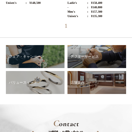
Unisex's
¥148,500
Ladie's
¥158,400
-
¥140,800
Men's
¥157,300
Unisex's
¥135,300
1
フェア・キャンペーン
アフターサービス
バリュースィート
店舗案内
C
ontact