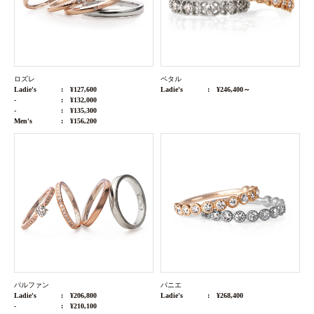
ロズレ
ペタル
Ladie's
¥127,600
Ladie's
¥246,400～
-
¥132,000
-
¥135,300
Men's
¥156,200
パルファン
パニエ
Ladie's
¥206,800
Ladie's
¥268,400
-
¥210,100