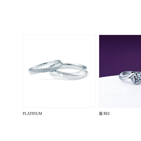
PLATINUM
麗 REI