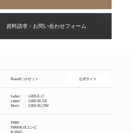
資料請求・お問い合わせフォーム
公式サイト
RosettE | ロゼット
Ladies’
GRD-E-17
Ladies’
GRD-M-23L
Men's
GRD-M-23M
Pt900
Pt900/K18コンビ
K18WG