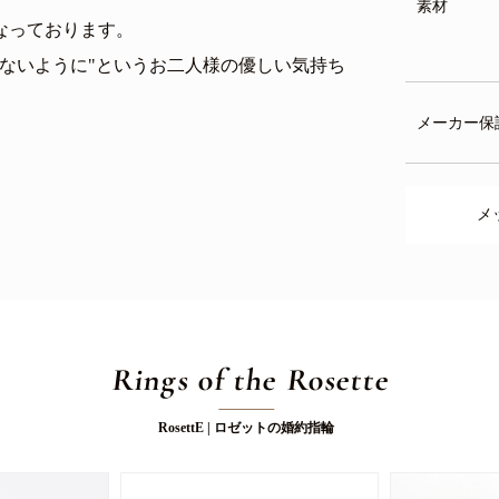
素材
なっております。
ないように"というお二人様の優しい気持ち
メーカー保
メ
Rings of the Rosette
RosettE | ロゼットの婚約指輪