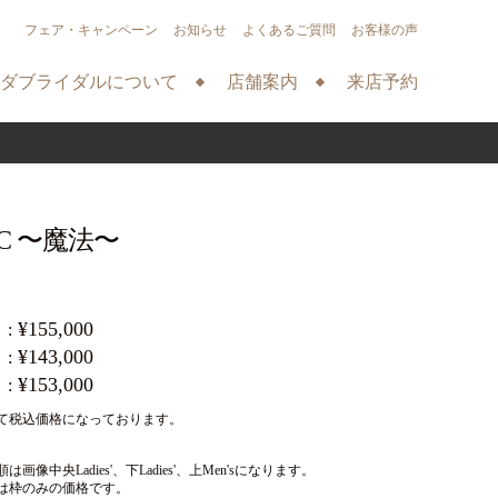
フェア・キャンペーン
お知らせ
よくあるご質問
お客様の声
ダブライダルについて
店舗案内
来店予約
IC 〜魔法〜
¥155,000
¥143,000
¥153,000
て税込価格になっております。
画像中央Ladies'、下Ladies'、上Men'sになります。
は枠のみの価格です。