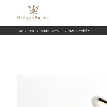
TOP
指輪
RosettE | ロゼット
MAGIC 〜魔法〜