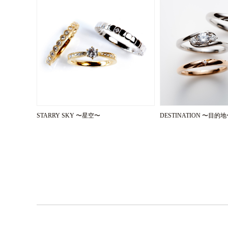
STARRY SKY 〜星空〜
DESTINATION 〜目的