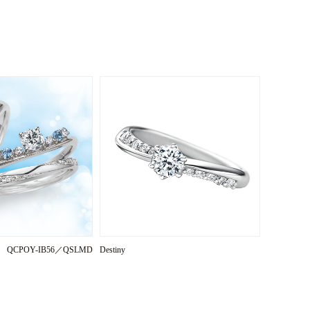
E QCPOY-IB56／QSLMD
Destiny