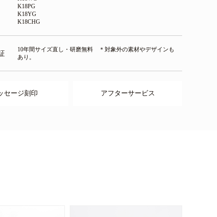
K18PG
K18YG
K18CHG
10年間サイズ直し・研磨無料 ＊対象外の素材やデザインも
証
あり。
ッセージ刻印
アフターサービス