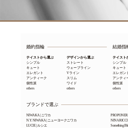
婚約指輪
結婚指
テイストから選ぶ
デザインから選ぶ
テイスト
シンプル
ストレート
シンプル
キュート
ウェーブライン
キュート
エレガント
Vライン
エレガン
アンティーク
スリム
アンティ
個性派
ワイド
個性派
others
others
others
ブランドで選ぶ
NIWAKA | ニワカ
PROPONE
N.Y. NIWAKA | ニューヨークニワカ
NINA RIC
LUCIE | ルシエ
Something