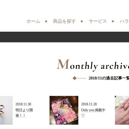
ホーム
商品を探す
サービス
ハラ
M
onthly archiv
2018/11の過去記事一
2018.11.30
2018.11.28
明日より開
Only you.掲載中
催！！
♡