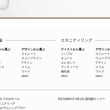
輪
エタニティリング
から選ぶ
デザインから選ぶ
テイストから選ぶ
デザイン
ストレート
シンプル
ストレー
ウェーブライン
キュート
ウェーブ
ト
Vライン
エレガント
Vライン
ーク
スリム
アンティーク
スリム
ワイド
個性派
ワイド
others
others
others
RE | プロポネール
STEAMBOAT WILLIE | 蒸気船ウィリー
CI | ニナリッチ
 Blue | サムシングブルー