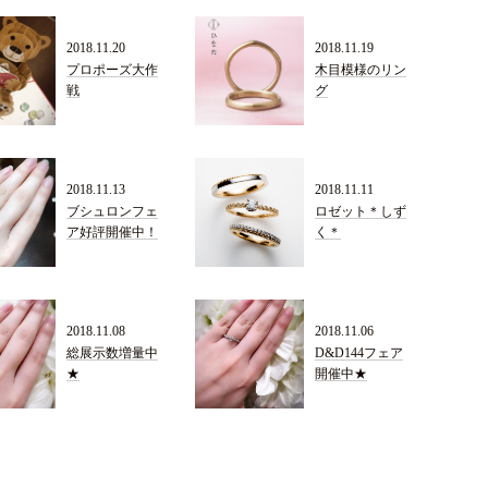
2018.11.20
2018.11.19
プロポーズ大作
木目模様のリン
戦
グ
2018.11.13
2018.11.11
ブシュロンフェ
ロゼット＊しず
ア好評開催中！
く＊
2018.11.08
2018.11.06
総展示数増量中
D&D144フェア
★
開催中★