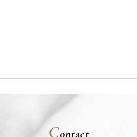
C
ontact