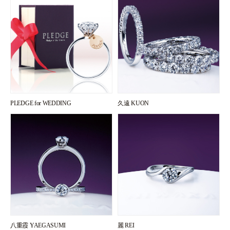
PLEDGE for WEDDING
久遠 KUON
八重霞 YAEGASUMI
麗 REI