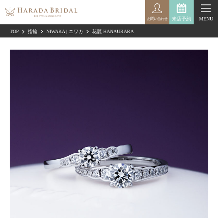
来店予約
MENU
お問い合わせ
TOP
指輪
NIWAKA | ニワカ
花麗 HANAURARA