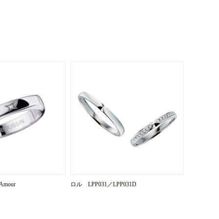
Amour
ロル LPP031／LPP031D