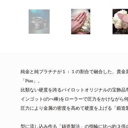
純金と純プラチナが１：１の割合で融合した、貴金属
「Ptau」。
比類ない硬度を誇るパイロットオリジナルの宝飾品
インゴット(のべ棒)をローラーで圧力をかけながら
圧力により金属の密度を高めて硬度を上げる「鍛造
型に流し込み作る「鋳造製法」の指輪に比べ約３倍