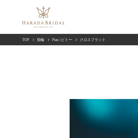
TOP
指輪
Ptau | ピトー
クロスフラット