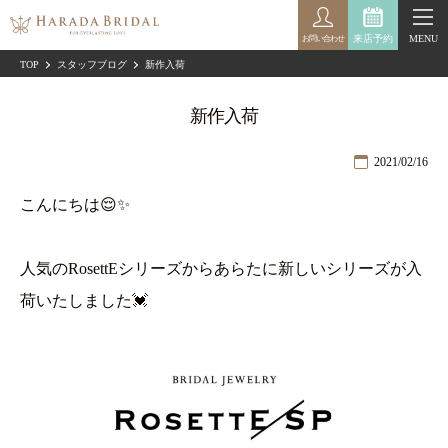
来店予約
MENU
お問い合わせ
TOP
スタッフブログ
新作入荷
新作入荷
2021/02/16
こんにちは😌✨
人気のRosettEシリーズからあらたに新しいシリーズが入
荷いたしました💓