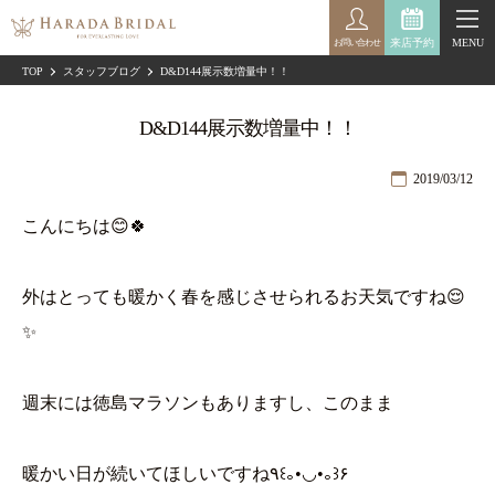
来店予約
MENU
お問い合わせ
TOP
スタッフブログ
D&D144展示数増量中！！
D&D144展示数増量中！！
2019/03/12
こんにちは😊🍀
外はとっても暖かく春を感じさせられるお天気ですね😌
✨
週末には徳島マラソンもありますし、このまま
暖かい日が続いてほしいですね٩꒰｡•◡•｡꒱۶