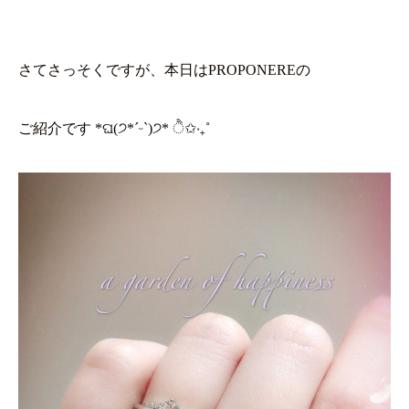
さてさっそくですが、本日はPROPONEREの
ご紹介です *ଘ(੭*ˊᵕˋ)੭* ੈ✩‧₊˚