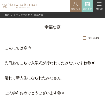
来店予約
MENU
お問い合わせ
TOP
スタッフブログ
幸福な庭
幸福な庭
2019/04/09
こんにちは😺🌸
先日あちこちで入学式が行われてたみたいですね😃☀
晴れて新入生になられたみなさん、
ご入学🌸おめでとうございます😋🍀