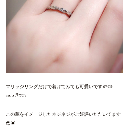
マリッジリングだけで着けてみても可愛いです४*ପ꒰
⑅•ᴗ•｡꒱໊੭♡♩
この蔦をイメージしたネジネジがご好評いただいてます
😍💓