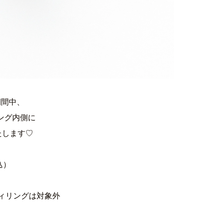
の期間中、
のリング内側に
たします♡
込）
ィリングは対象外