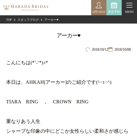
来店予約
MENU
お問い合わせ
TOP
スタッフブログ
アーカー♥
アーカー♥
2018/10/12
2018/10/08
こんにちは(*’-‘*)♪*
本日は、AHKAH[アーカー]のご紹介です(^･ｪ･^)
TIARA RING ， CROWN RING
重なりあう人生
シャープな印象の中にどこか女性らしい柔和さが感じら