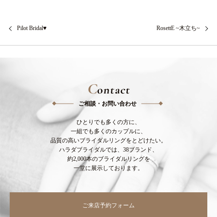
Pilot Bridal♥
RosettE ~木立ち~
C
ontact
ご相談・お問い合わせ
ひとりでも多くの方に、
一組でも多くのカップルに、
品質の高いブライダルリングをとどけたい。
ハラダブライダルでは、38ブランド、
約2,000本のブライダルリングを
一堂に展示しております。
ご来店予約フォーム