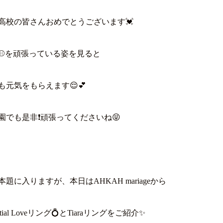
高校の皆さんおめでとうございます💓
⚾を頑張っている姿を見ると
も元気をもらえます😌💕
園でも是非❗頑張ってくださいね😝
本題に入りますが、本日はAHKAH mariageから
estial Loveリング💍とTiaraリングをご紹介✨