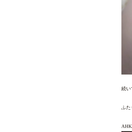
続いて
ふた
AH