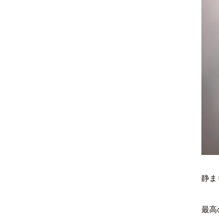
静ま
最高