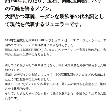
約160年にわたり、宝石、高級宝飾品、パリ
の伝統を誇るメゾン。
大胆かつ華麗、モダンな装飾品の代名詞とし
て現代を代表するジュエラーです。
1858年に創業したBOUCHERON(ブシュロン)は、1893年、ジュエラーとして
初めてヴァンドーム広場26番地に本店を構えました。
情熱に溢れるBOUCHERON(ブシュロン)がデザインした宝石や装飾品に、当
時の女性たちは夢中になりました。
決してこれ見よがしの豪華さではなく、宝石や貴金属を見事に融合させた繊
細な美しさ。
卓越したデザインと創造力によって、BOUCHERON(ブシュロン)の名前はま
たたく間に世界中に広がりました。
BOUCHERON(ブシュロン)が愛するのは、見る人の気持ちを高揚させ、陶酔
させる挑発的な美。
そして、しきたりをものともせずに感情を解き放ち、欲望をかきたてる女性
たちです。